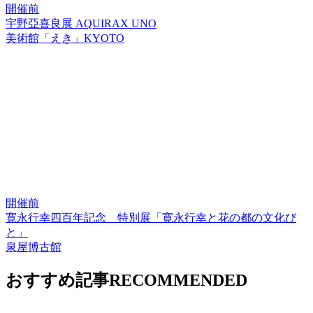
開催前
宇野亞喜良展 AQUIRAX UNO
美術館「えき」KYOTO
開催前
寛永行幸四百年記念 特別展「寛永行幸と花の都の文化び
と」
泉屋博古館
おすすめ記事
RECOMMENDED