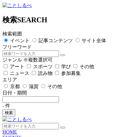
検索
SEARCH
検索範囲
イベント
記事コンテンツ
サイト全体
フリーワード
ジャンル
※複数選択可
アート
スポーツ
学び
その他
ニュース
読み物
参加募集
エリア
京都
滋賀
その他
日付・期間
-
件
検索
HOME