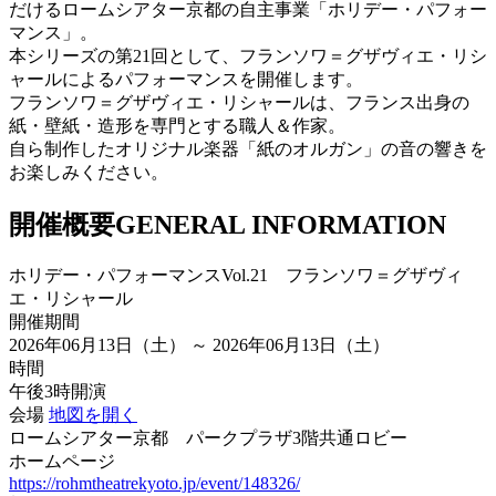
だけるロームシアター京都の自主事業「ホリデー・パフォー
マンス」。
本シリーズの第21回として、フランソワ＝グザヴィエ・リシ
ャールによるパフォーマンスを開催します。
フランソワ＝グザヴィエ・リシャールは、フランス出身の
紙・壁紙・造形を専門とする職人＆作家。
自ら制作したオリジナル楽器「紙のオルガン」の音の響きを
お楽しみください。
開催概要
GENERAL INFORMATION
ホリデー・パフォーマンスVol.21 フランソワ＝グザヴィ
エ・リシャール
開催期間
2026年06月13日（土） ～ 2026年06月13日（土）
時間
午後3時開演
会場
地図を開く
ロームシアター京都 パークプラザ3階共通ロビー
ホームページ
https://rohmtheatrekyoto.jp/event/148326/