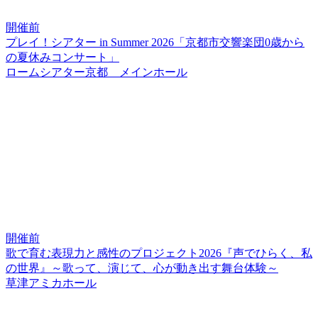
開催前
プレイ！シアター in Summer 2026「京都市交響楽団0歳から
の夏休みコンサート」
ロームシアター京都 メインホール
開催前
歌で育む表現力と感性のプロジェクト2026『声でひらく、私
の世界』～歌って、演じて、心が動き出す舞台体験～
草津アミカホール