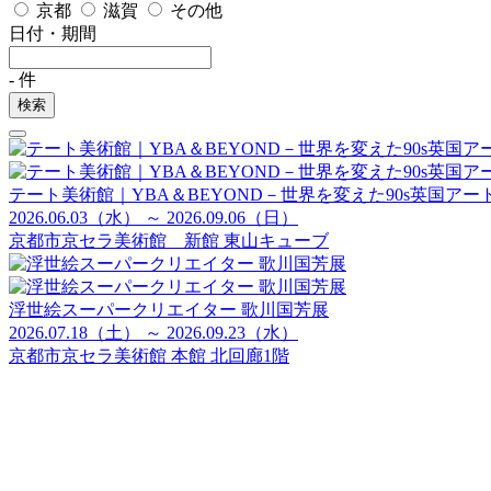
京都
滋賀
その他
日付・期間
-
件
検索
テート美術館｜YBA＆BEYOND－世界を変えた90s英国アー
2026.06.03（水） ～ 2026.09.06（日）
京都市京セラ美術館 新館 東山キューブ
浮世絵スーパークリエイター 歌川国芳展
2026.07.18（土） ～ 2026.09.23（水）
京都市京セラ美術館 本館 北回廊1階