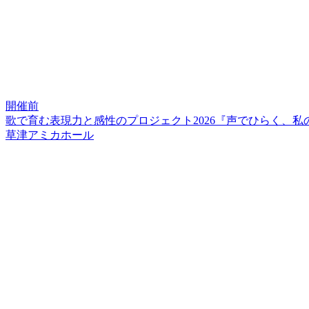
開催前
歌で育む表現力と感性のプロジェクト2026『声でひらく、
草津アミカホール