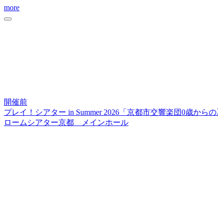
more
開催前
プレイ！シアター in Summer 2026「京都市交響楽団0歳か
ロームシアター京都 メインホール