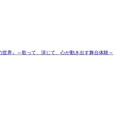
私の世界』～歌って、演じて、心が動き出す舞台体験～