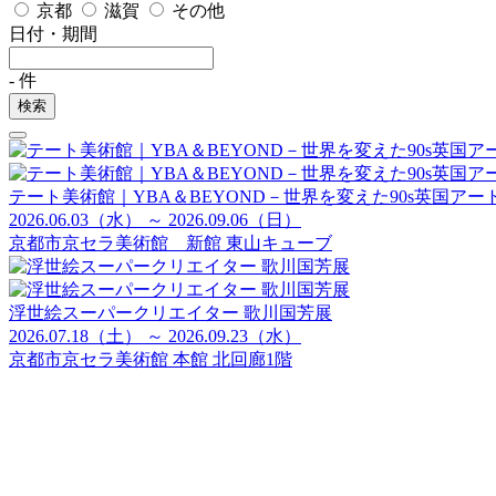
京都
滋賀
その他
日付・期間
-
件
検索
テート美術館｜YBA＆BEYOND－世界を変えた90s英国アー
2026.06.03（水） ～ 2026.09.06（日）
京都市京セラ美術館 新館 東山キューブ
浮世絵スーパークリエイター 歌川国芳展
2026.07.18（土） ～ 2026.09.23（水）
京都市京セラ美術館 本館 北回廊1階