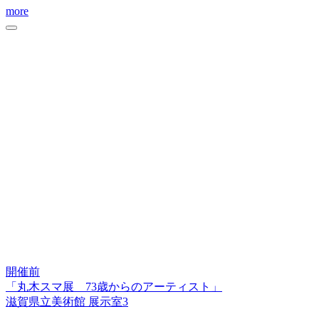
more
開催前
「丸木スマ展 73歳からのアーティスト」
滋賀県立美術館 展示室3