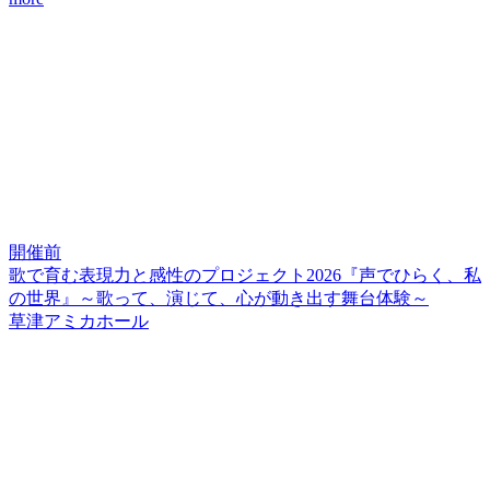
開催前
歌で育む表現力と感性のプロジェクト2026『声でひらく、私
の世界』～歌って、演じて、心が動き出す舞台体験～
草津アミカホール