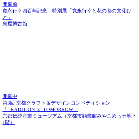
開催前
寛永行幸四百年記念 特別展「寛永行幸と花の都の文化び
と」
泉屋博古館
開催中
第3回 京都クラフト＆デザインコンペティション
「TRADITION for TOMORROW」
京都伝統産業ミュージアム（京都市勧業館みやこめっせ地下
1階）