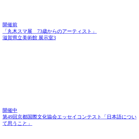
開催前
「丸木スマ展 73歳からのアーティスト」
滋賀県立美術館 展示室3
開催中
第49回京都国際文化協会エッセイコンテスト「日本語につい
て思うこと」