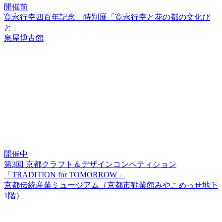
開催前
寛永行幸四百年記念 特別展「寛永行幸と花の都の文化び
と」
泉屋博古館
開催中
第3回 京都クラフト＆デザインコンペティション
「TRADITION for TOMORROW」
京都伝統産業ミュージアム（京都市勧業館みやこめっせ地下
1階）