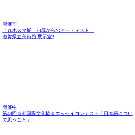
開催前
「丸木スマ展 73歳からのアーティスト」
滋賀県立美術館 展示室3
開催中
第49回京都国際文化協会エッセイコンテスト「日本語につい
て思うこと」