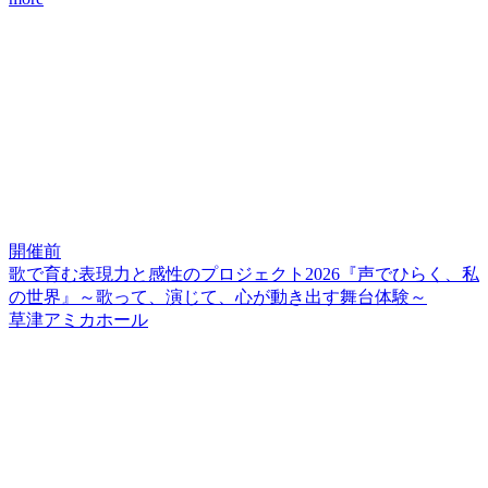
開催前
歌で育む表現力と感性のプロジェクト2026『声でひらく、私
の世界』～歌って、演じて、心が動き出す舞台体験～
草津アミカホール