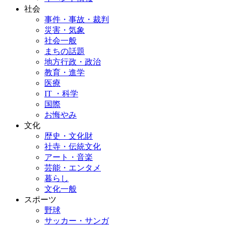
社会
事件・事故・裁判
災害・気象
社会一般
まちの話題
地方行政・政治
教育・進学
医療
IT ・科学
国際
お悔やみ
文化
歴史・文化財
社寺・伝統文化
アート・音楽
芸能・エンタメ
暮らし
文化一般
スポーツ
野球
サッカー・サンガ