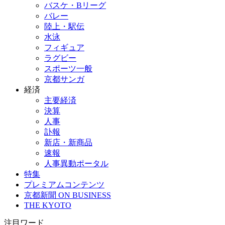
バスケ・Bリーグ
バレー
陸上・駅伝
水泳
フィギュア
ラグビー
スポーツ一般
京都サンガ
経済
主要経済
決算
人事
訃報
新店・新商品
速報
人事異動ポータル
特集
プレミアムコンテンツ
京都新聞 ON BUSINESS
THE KYOTO
注目ワード