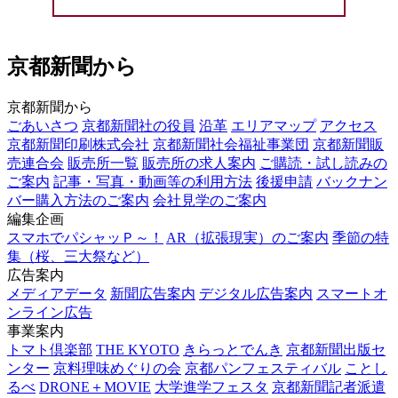
京都新聞から
京都新聞から
ごあいさつ
京都新聞社の役員
沿革
エリアマップ
アクセス
京都新聞印刷株式会社
京都新聞社会福祉事業団
京都新聞販
売連合会
販売所一覧
販売所の求人案内
ご購読・試し読みの
ご案内
記事・写真・動画等の利用方法
後援申請
バックナン
バー購入方法のご案内
会社見学のご案内
編集企画
スマホでパシャッＰ～！
AR（拡張現実）のご案内
季節の特
集（桜、三大祭など）
広告案内
メディアデータ
新聞広告案内
デジタル広告案内
スマートオ
ンライン広告
事業案内
トマト倶楽部
THE KYOTO
きらっとでんき
京都新聞出版セ
ンター
京料理味めぐりの会
京都パンフェスティバル
ことし
るべ
DRONE＋MOVIE
大学進学フェスタ
京都新聞記者派遣