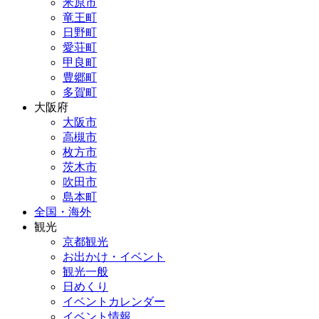
米原市
竜王町
日野町
愛荘町
甲良町
豊郷町
多賀町
大阪府
大阪市
高槻市
枚方市
茨木市
吹田市
島本町
全国・海外
観光
京都観光
お出かけ・イベント
観光一般
日めくり
イベントカレンダー
イベント情報