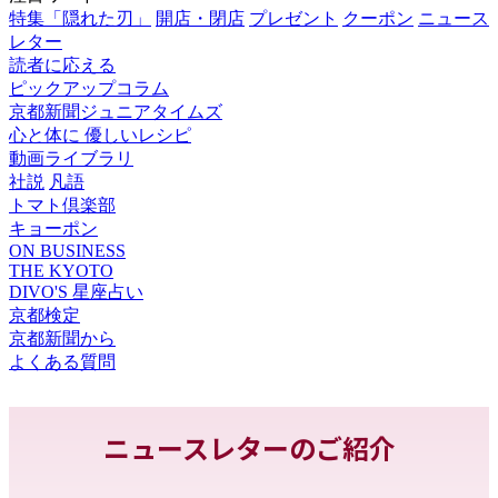
特集「隠れた刃」
開店・閉店
プレゼント
クーポン
ニュース
レター
読者に応える
ピックアップコラム
京都新聞ジュニアタイムズ
心と体に 優しいレシピ
動画ライブラリ
社説
凡語
トマト倶楽部
キョーポン
ON BUSINESS
THE KYOTO
DIVO'S 星座占い
京都検定
京都新聞から
よくある質問
ニュースレターのご紹介