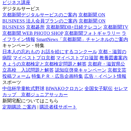
ビジネス講座
デジタルサービス
京都新聞デジタルサービスのご案内
京都新聞 ON
BUSINESS 法人会員プランのご案内
京都新聞 ON
BUSINESS
京都碁所
京都新聞DB+日経テレコン
京都新聞TV
京都新聞 WEB PHOTO SHOP
京都新聞フォトギャラリー
ラ
イフライン情報
SmartNews「京都新聞」チャンネルのご案内
キャンペーン・特集
日本人の忘れもの
お話を絵にするコンクール
京都・滋賀の
病院
マイベストプロ京都
マイベストプロ滋賀
教養図書案内
きょうの京都検定と京都検定問題と解答
京都府・滋賀県公
立高校 入試問題と解答
認知症啓発キャンペーン
京都文芸
投稿フォーム
特集ＰＲ・広告企画特集
広告・イベント情報
スポーツ
中信杯学童軟式野球
BIWAKOクロカン
全国女子駅伝
セレマ
カップ 京都ジュニアサッカー
新聞宅配についてはこちら
定期購読 ご案内
|
購読者様サポート