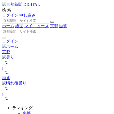
検 索
ログイン
申し込み
ホーム
紙面
マイニュース
京都
滋賀
ログイン
京都
--℃
/
--℃
滋賀
--℃
/
--℃
ランキング
京都