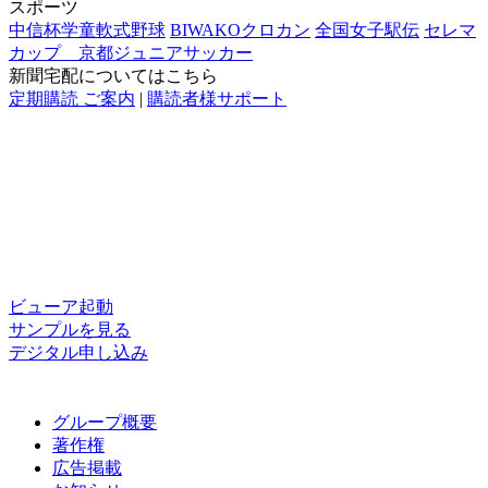
スポーツ
中信杯学童軟式野球
BIWAKOクロカン
全国女子駅伝
セレマ
カップ 京都ジュニアサッカー
新聞宅配についてはこちら
定期購読 ご案内
|
購読者様サポート
ビューア
起動
サンプル
を見る
デジタル
申し込み
グループ概要
著作権
広告掲載