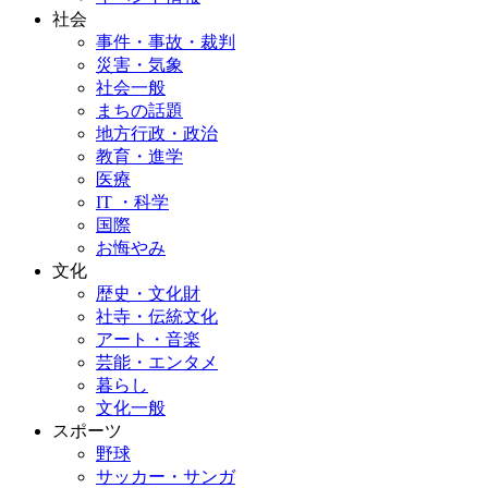
社会
事件・事故・裁判
災害・気象
社会一般
まちの話題
地方行政・政治
教育・進学
医療
IT ・科学
国際
お悔やみ
文化
歴史・文化財
社寺・伝統文化
アート・音楽
芸能・エンタメ
暮らし
文化一般
スポーツ
野球
サッカー・サンガ