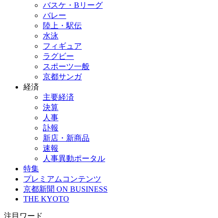
バスケ・Bリーグ
バレー
陸上・駅伝
水泳
フィギュア
ラグビー
スポーツ一般
京都サンガ
経済
主要経済
決算
人事
訃報
新店・新商品
速報
人事異動ポータル
特集
プレミアムコンテンツ
京都新聞 ON BUSINESS
THE KYOTO
注目ワード