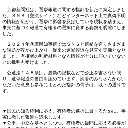
京都新聞社は、選挙報道に関する指針を新たに策定しまし
た。ＳＮＳ（交流サイト）などインターネット上で真偽不明
の情報が広がり、選挙に影響を及ぼしている現状を踏まえ、
事実に基づく報道で有権者の選択に資する姿勢を明確にしま
した。
２０２４年兵庫県知事選ではＳＮＳと選挙を巡りさまざま
な課題が浮かび上がり、従来の選挙報道を見直す契機となり
ました。有権者の判断材料となる情報が十分に届いていない
との批判も受けました。
公選法１４８条は、虚偽の記載などで公正を害さない限
り、選挙報道の自由を認めています。読者のみなさんからい
ただいた意見も参考にまとめた指針の骨子は、以下の通りで
す。
▼国民の知る権利に応え、有権者の選択に資するために、事
実に徹した報道を追求します。
▼公平、中立を基本としつつ、有権者の疑問に応える必要が