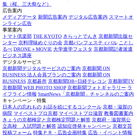
集（桜、三大祭など）
広告案内
メディアデータ
新聞広告案内
デジタル広告案内
スマートオ
ンライン広告
事業案内
トマト倶楽部
THE KYOTO
きらっとでんき
京都新聞出版セ
ンター
京料理味めぐりの会
京都パンフェスティバル
ことし
るべ
DRONE＋MOVIE
大学進学フェスタ
京都新聞記者派遣
ビジネス講座
デジタルサービス
京都新聞デジタルサービスのご案内
京都新聞 ON
BUSINESS 法人会員プランのご案内
京都新聞 ON
BUSINESS
京都碁所
京都新聞DB+日経テレコン
京都新聞TV
京都新聞 WEB PHOTO SHOP
京都新聞フォトギャラリー
ラ
イフライン情報
SmartNews「京都新聞」チャンネルのご案内
キャンペーン・特集
日本人の忘れもの
お話を絵にするコンクール
京都・滋賀の
病院
マイベストプロ京都
マイベストプロ滋賀
教養図書案内
きょうの京都検定と京都検定問題と解答
京都府・滋賀県公
立高校 入試問題と解答
認知症啓発キャンペーン
京都文芸
投稿フォーム
特集ＰＲ・広告企画特集
広告・イベント情報