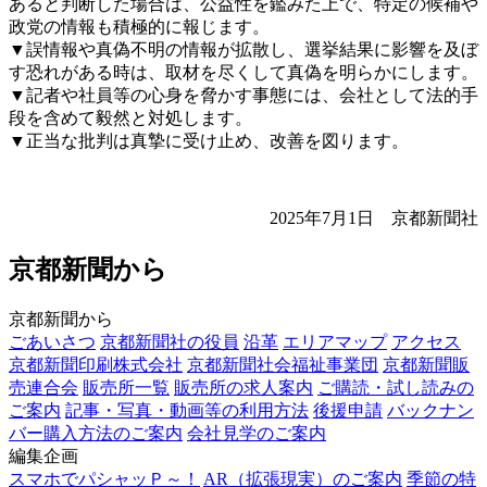
あると判断した場合は、公益性を鑑みた上で、特定の候補や
政党の情報も積極的に報じます。
▼誤情報や真偽不明の情報が拡散し、選挙結果に影響を及ぼ
す恐れがある時は、取材を尽くして真偽を明らかにします。
▼記者や社員等の心身を脅かす事態には、会社として法的手
段を含めて毅然と対処します。
▼正当な批判は真摯に受け止め、改善を図ります。
2025年7月1日 京都新聞社
京都新聞から
京都新聞から
ごあいさつ
京都新聞社の役員
沿革
エリアマップ
アクセス
京都新聞印刷株式会社
京都新聞社会福祉事業団
京都新聞販
売連合会
販売所一覧
販売所の求人案内
ご購読・試し読みの
ご案内
記事・写真・動画等の利用方法
後援申請
バックナン
バー購入方法のご案内
会社見学のご案内
編集企画
スマホでパシャッＰ～！
AR（拡張現実）のご案内
季節の特