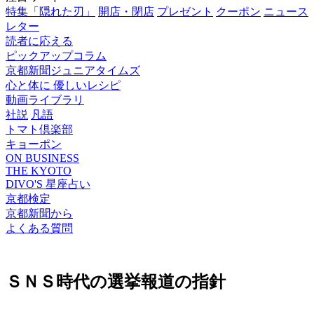
特集「隠れた刃」
開店・閉店
プレゼント
クーポン
ニュース
レター
読者に応える
ピックアップコラム
京都新聞ジュニアタイムズ
心と体に 優しいレシピ
動画ライブラリ
社説
凡語
トマト倶楽部
キョーポン
ON BUSINESS
THE KYOTO
DIVO'S 星座占い
京都検定
京都新聞から
よくある質問
ＳＮＳ時代の選挙報道の指針