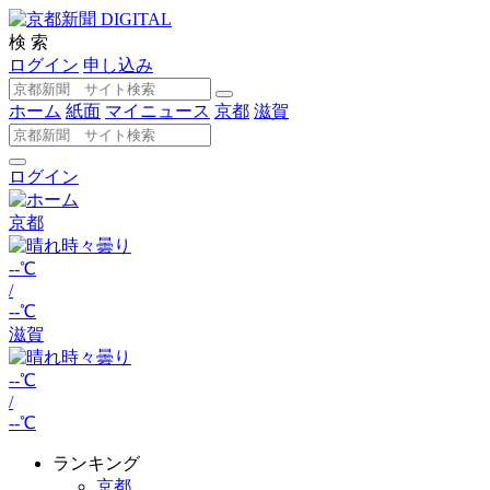
検 索
ログイン
申し込み
ホーム
紙面
マイニュース
京都
滋賀
ログイン
京都
--℃
/
--℃
滋賀
--℃
/
--℃
ランキング
京都