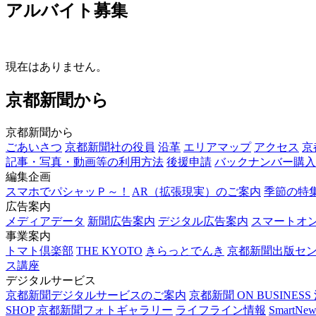
アルバイト募集
現在はありません。
京都新聞から
京都新聞から
ごあいさつ
京都新聞社の役員
沿革
エリアマップ
アクセス
京
記事・写真・動画等の利用方法
後援申請
バックナンバー購入
編集企画
スマホでパシャッＰ～！
AR（拡張現実）のご案内
季節の特
広告案内
メディアデータ
新聞広告案内
デジタル広告案内
スマートオ
事業案内
トマト倶楽部
THE KYOTO
きらっとでんき
京都新聞出版セ
ス講座
デジタルサービス
京都新聞デジタルサービスのご案内
京都新聞 ON BUSINE
SHOP
京都新聞フォトギャラリー
ライフライン情報
Smart