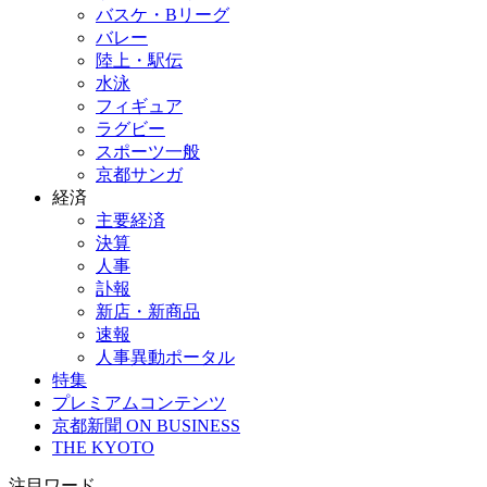
バスケ・Bリーグ
バレー
陸上・駅伝
水泳
フィギュア
ラグビー
スポーツ一般
京都サンガ
経済
主要経済
決算
人事
訃報
新店・新商品
速報
人事異動ポータル
特集
プレミアムコンテンツ
京都新聞 ON BUSINESS
THE KYOTO
注目ワード