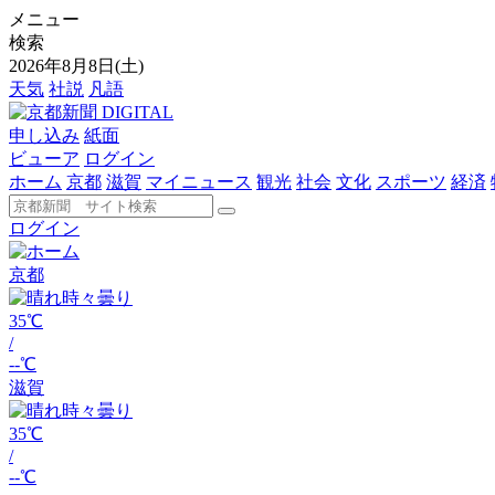
メニュー
検索
2026年8月8日(土)
天気
社説
凡語
申し込み
紙面
ビューア
ログイン
ホーム
京都
滋賀
マイニュース
観光
社会
文化
スポーツ
経済
ログイン
京都
35℃
/
--℃
滋賀
35℃
/
--℃