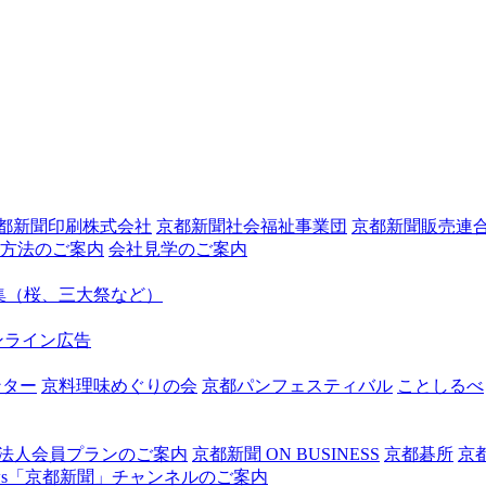
都新聞印刷株式会社
京都新聞社会福祉事業団
京都新聞販売連
方法のご案内
会社見学のご案内
集（桜、三大祭など）
ンライン広告
ンター
京料理味めぐりの会
京都パンフェスティバル
ことしるべ
SS 法人会員プランのご案内
京都新聞 ON BUSINESS
京都碁所
京
News「京都新聞」チャンネルのご案内