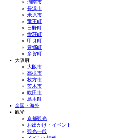
湖南市
長浜市
米原市
竜王町
日野町
愛荘町
甲良町
豊郷町
多賀町
大阪府
大阪市
高槻市
枚方市
茨木市
吹田市
島本町
全国・海外
観光
京都観光
お出かけ・イベント
観光一般
イベント情報