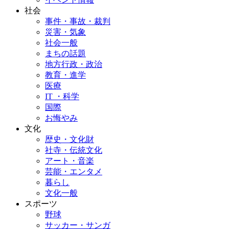
社会
事件・事故・裁判
災害・気象
社会一般
まちの話題
地方行政・政治
教育・進学
医療
IT ・科学
国際
お悔やみ
文化
歴史・文化財
社寺・伝統文化
アート・音楽
芸能・エンタメ
暮らし
文化一般
スポーツ
野球
サッカー・サンガ