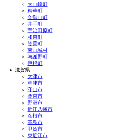
大山崎町
精華町
久御山町
井手町
宇治田原町
和束町
笠置町
南山城村
与謝野町
伊根町
滋賀県
大津市
草津市
守山市
栗東市
野洲市
近江八幡市
彦根市
高島市
甲賀市
東近江市