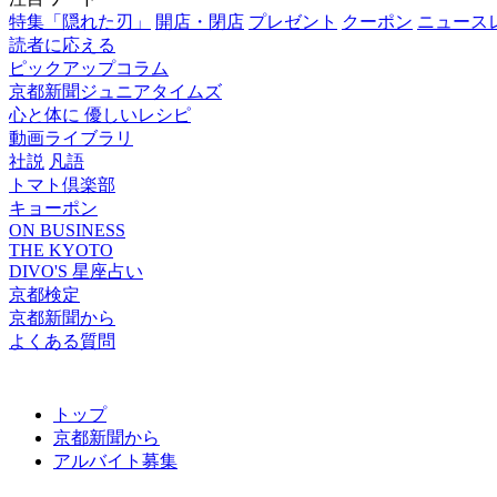
特集「隠れた刃」
開店・閉店
プレゼント
クーポン
ニュース
読者に応える
ピックアップコラム
京都新聞ジュニアタイムズ
心と体に 優しいレシピ
動画ライブラリ
社説
凡語
トマト倶楽部
キョーポン
ON BUSINESS
THE KYOTO
DIVO'S 星座占い
京都検定
京都新聞から
よくある質問
トップ
京都新聞から
アルバイト募集