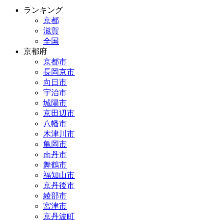
ランキング
京都
滋賀
全国
京都府
京都市
長岡京市
向日市
宇治市
城陽市
京田辺市
八幡市
木津川市
亀岡市
南丹市
舞鶴市
福知山市
京丹後市
綾部市
宮津市
京丹波町